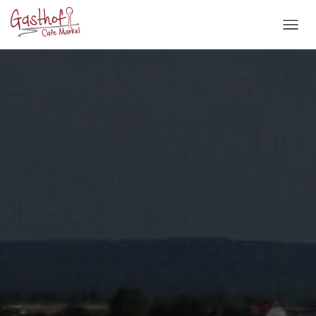
N
A
V
I
G
A
T
I
O
N
U
M
S
C
H
A
L
T
E
N